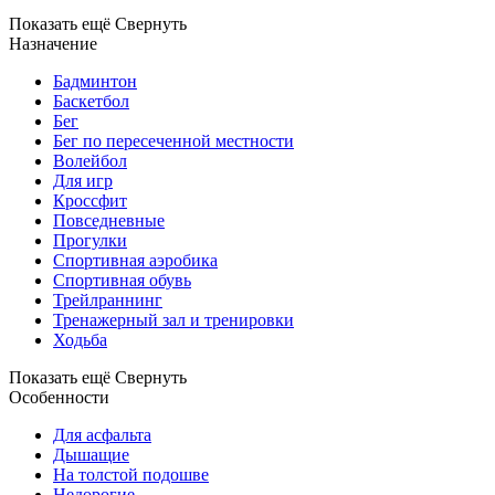
Показать ещё
Свернуть
Назначение
Бадминтон
Баскетбол
Бег
Бег по пересеченной местности
Волейбол
Для игр
Кроссфит
Повседневные
Прогулки
Спортивная аэробика
Спортивная обувь
Трейлраннинг
Тренажерный зал и тренировки
Ходьба
Показать ещё
Свернуть
Особенности
Для асфальта
Дышащие
На толстой подошве
Недорогие