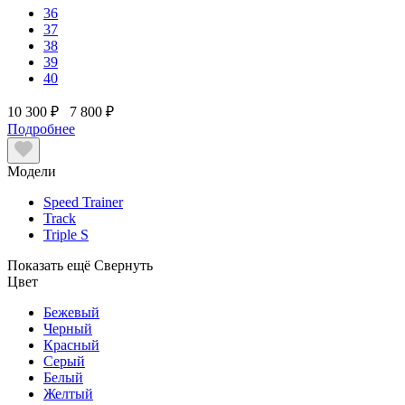
36
37
38
39
40
10 300 ₽
7 800 ₽
Подробнее
Модели
Speed Trainer
Track
Triple S
Показать ещё
Свернуть
Цвет
Бежевый
Черный
Красный
Серый
Белый
Желтый