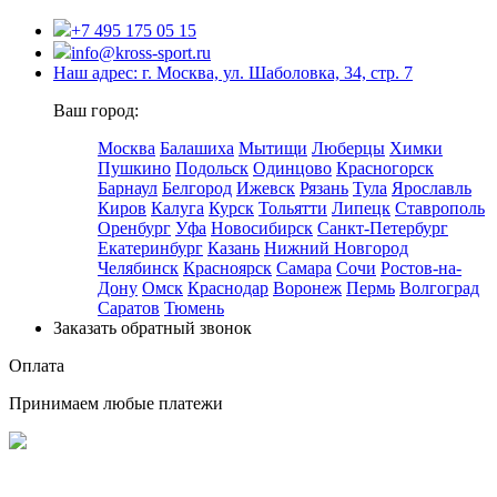
+7 495 175 05 15
info@kross-sport.ru
Наш адрес: г. Москва, ул. Шаболовка, 34, стр. 7
Ваш город:
Москва
Балашиха
Мытищи
Люберцы
Химки
Пушкино
Подольск
Одинцово
Красногорск
Барнаул
Белгород
Ижевск
Рязань
Тула
Ярославль
Киров
Калуга
Курск
Тольятти
Липецк
Ставрополь
Оренбург
Уфа
Новосибирск
Санкт-Петербург
Екатеринбург
Казань
Нижний Новгород
Челябинск
Красноярск
Самара
Сочи
Ростов-на-
Дону
Омск
Краснодар
Воронеж
Пермь
Волгоград
Саратов
Тюмень
Заказать обратный звонок
Оплата
Принимаем любые платежи