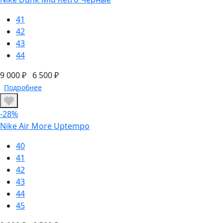
41
42
43
44
9 000 ₽
6 500 ₽
Подробнее
-28%
Nike Air More Uptempo
40
41
42
43
44
45