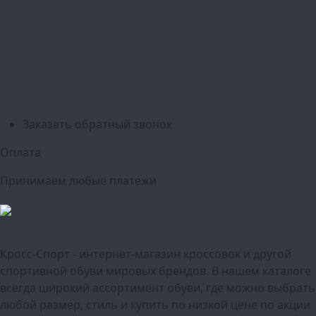
Белгород
Ижевск
Рязань
Тула
Ярославль
Киров
Калуга
Курск
Тольятти
Липецк
Ставрополь
Оренбург
Уфа
Новосибирск
Санкт-Петербург
Екатеринбург
Казань
Нижний Новгород
Челябинск
Красноярск
Самара
Сочи
Ростов-на-Дону
Омск
Краснодар
Воронеж
Пермь
Волгоград
Саратов
Тюмень
Заказать обратный звонок
Оплата
Принимаем любые платежи
Кросс-Спорт - интернет-магазин кроссовок и другой
спортивной обуви мировых брендов. В нашем каталоге
всегда широкий ассортимент обуви, где можно выбрать
любой размер, стиль и купить по низкой цене по акции