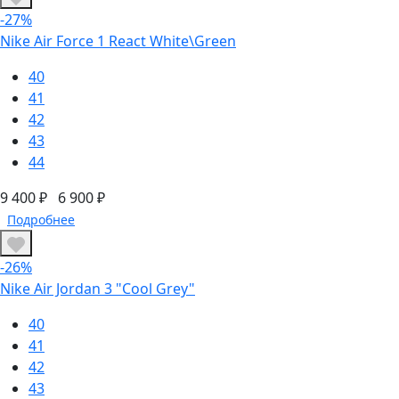
-27%
Nike Air Force 1 React White\Green
40
41
42
43
44
9 400 ₽
6 900 ₽
Подробнее
-26%
Nike Air Jordan 3 "Cool Grey"
40
41
42
43