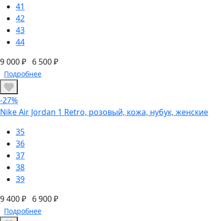
41
42
43
44
9 000 ₽
6 500 ₽
Подробнее
-27%
Nike Air Jordan 1 Retro, розовый, кожа, нубук, женские
35
36
37
38
39
9 400 ₽
6 900 ₽
Подробнее