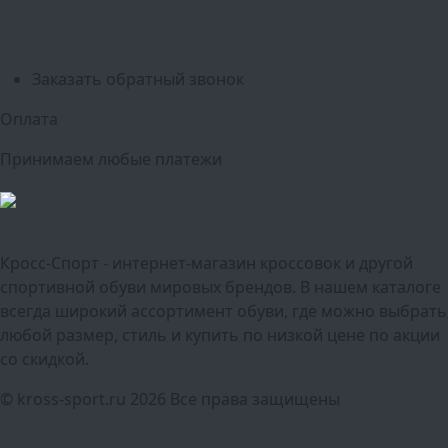
Красноярск
Самара
Сочи
Ростов-на-Дону
Омск
Краснодар
Воронеж
Пермь
Волгоград
Саратов
Тюмень
Заказать обратный звонок
Оплата
Принимаем любые платежи
Кросс-Спорт - интернет-магазин кроссовок и другой
спортивной обуви мировых брендов. В нашем каталоге
всегда широкий ассортимент обуви, где можно выбрать
любой размер, стиль и купить по низкой цене по акции
со скидкой.
© kross-sport.ru
2026 Все права защищены