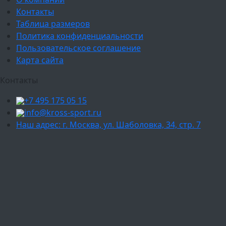
Контакты
Таблица размеров
Политика конфиденциальности
Пользовательское соглашение
Карта сайта
Контакты
+7 495 175 05 15
info@kross-sport.ru
Наш адрес: г. Москва, ул. Шаболовка, 34, стр. 7
Ваш город:
Москва
Балашиха
Мытищи
Люберцы
Химки
Пушкино
Подольск
Одинцово
Красногорск
Барнаул
Белгород
Ижевск
Рязань
Тула
Ярославль
Киров
Калуга
Курск
Тольятти
Липецк
Ставрополь
Оренбург
Уфа
Новосибирск
Санкт-Петербург
Екатеринбург
Казань
Нижний Новгород
Челябинск