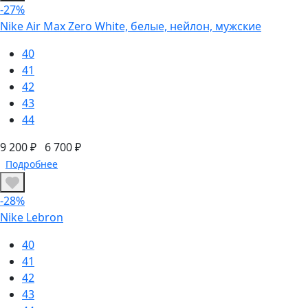
-27%
Nike Air Max Zero White, белые, нейлон, мужские
40
41
42
43
44
9 200 ₽
6 700 ₽
Подробнее
-28%
Nike Lebron
40
41
42
43