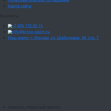
Карта сайта
Контакты
+7 495 175 05 15
info@kross-sport.ru
Наш адрес: г. Москва, ул. Шаболовка, 34, стр. 7
Ваш город:
Москва
Балашиха
Мытищи
Люберцы
Химки
Пушкино
Подольск
Одинцово
Красногорск
Барнаул
Белгород
Ижевск
Рязань
Тула
Ярославль
Киров
Калуга
Курск
Тольятти
Липецк
Ставрополь
Оренбург
Уфа
Новосибирск
Санкт-Петербург
Екатеринбург
Казань
Нижний Новгород
Челябинск
Красноярск
Самара
Сочи
Ростов-на-Дону
Омск
Краснодар
Воронеж
Пермь
Волгоград
Саратов
Тюмень
Заказать обратный звонок