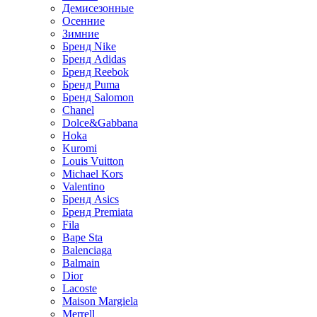
Демисезонные
Осенние
Зимние
Бренд Nike
Бренд Adidas
Бренд Reebok
Бренд Puma
Бренд Salomon
Chanel
Dolce&Gabbana
Hoka
Kuromi
Louis Vuitton
Michael Kors
Valentino
Бренд Asics
Бренд Premiata
Fila
Bape Sta
Balenciaga
Balmain
Dior
Lacoste
Maison Margiela
Merrell