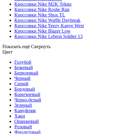
Кроссовки Nike M2K Tekno
Кроссовки Nike Roshe Run
Кроссовки Nike Shox TL
Кроссовки Nike Waffle Daybreak
Кроссовки Nike Yeezy Kanye West
Кроссовки Nike Blazer Low
Кроссовки Nike Lebron Soldier 13
Показать ещё
Свернуть
Цвет
Голубой
Бежевый
Бирюзовый
Черный
Синий
Бордовый
Коричневый
Черно-белый
Зеленый
Камуфляж
Хаки
Оранжевый
Розовый
Фиолетовый