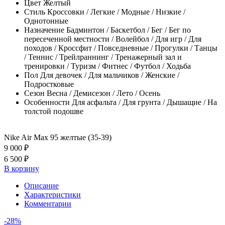
Цвет
Желтый
Стиль
Кроссовки / Легкие / Модные / Низкие /
Однотонные
Назначение
Бадминтон / Баскетбол / Бег / Бег по
пересеченной местности / Волейбол / Для игр / Для
походов / Кроссфит / Повседневные / Прогулки / Танцы
/ Теннис / Трейлраннинг / Тренажерный зал и
тренировки / Туризм / Фитнес / Футбол / Ходьба
Пол
Для девочек / Для мальчиков / Женские /
Подростковые
Сезон
Весна / Демисезон / Лето / Осень
Особенности
Для асфальта / Для грунта / Дышащие / На
толстой подошве
Nike Air Max 95 желтые (35-39)
9 000 ₽
6 500 ₽
В корзину
Описание
Характеристики
Комментарии
-28%