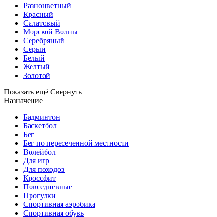
Разноцветный
Красный
Салатовый
Морской Волны
Серебряный
Серый
Белый
Желтый
Золотой
Показать ещё
Свернуть
Назначение
Бадминтон
Баскетбол
Бег
Бег по пересеченной местности
Волейбол
Для игр
Для походов
Кроссфит
Повседневные
Прогулки
Спортивная аэробика
Спортивная обувь