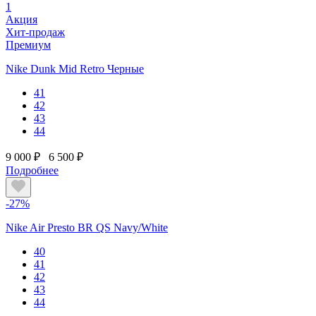
1
Акция
Хит-продаж
Премиум
Nike Dunk Mid Retro Черные
41
42
43
44
9 000 ₽
6 500 ₽
Подробнее
-27%
Nike Air Presto BR QS Navy/White
40
41
42
43
44