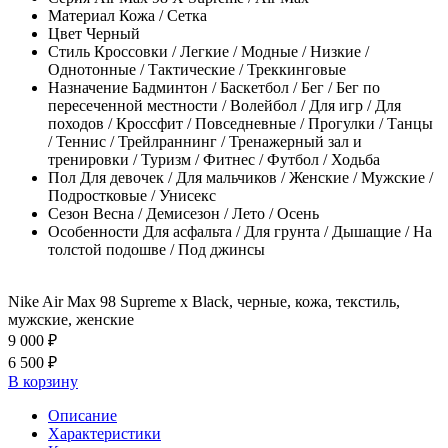
Материал
Кожа / Сетка
Цвет
Черный
Стиль
Кроссовки / Легкие / Модные / Низкие /
Однотонные / Тактические / Треккинговые
Назначение
Бадминтон / Баскетбол / Бег / Бег по
пересеченной местности / Волейбол / Для игр / Для
походов / Кроссфит / Повседневные / Прогулки / Танцы
/ Теннис / Трейлраннинг / Тренажерный зал и
тренировки / Туризм / Фитнес / Футбол / Ходьба
Пол
Для девочек / Для мальчиков / Женские / Мужские /
Подростковые / Унисекс
Сезон
Весна / Демисезон / Лето / Осень
Особенности
Для асфальта / Для грунта / Дышащие / На
толстой подошве / Под джинсы
Nike Air Max 98 Supreme x Black, черные, кожа, текстиль,
мужские, женские
9 000 ₽
6 500 ₽
В корзину
Описание
Характеристики