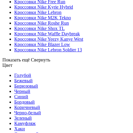
Кроссовки Nike Free Run
Кроссовки Nike Kyrie Hybrid
Кроссовки Nike Lebron
Кроссовки Nike M2K Tekno
Кроссовки Nike Roshe Run
Кроссовки Nike Shox TL
Кроссовки Nike Waffle Daybreak
Кроссовки Nike Yeezy Kanye West
Кроссовки Nike Blazer Low
Кроссовки Nike Lebron Soldier 13
Показать ещё
Свернуть
Цвет
Голубой
Бежевый
Бирюзовый
Черный
Синий
Бордовый
Коричневый
Черно-белый
Зеленый
Камуфляж
Хаки