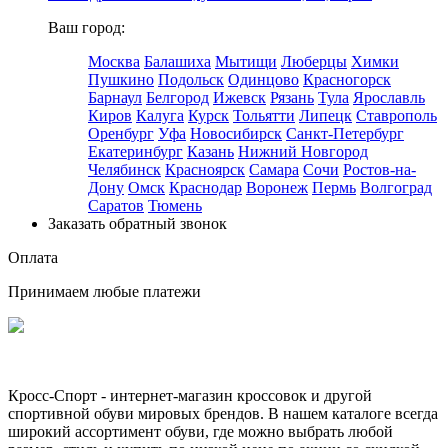
Ваш город:
Москва
Балашиха
Мытищи
Люберцы
Химки
Пушкино
Подольск
Одинцово
Красногорск
Барнаул
Белгород
Ижевск
Рязань
Тула
Ярославль
Киров
Калуга
Курск
Тольятти
Липецк
Ставрополь
Оренбург
Уфа
Новосибирск
Санкт-Петербург
Екатеринбург
Казань
Нижний Новгород
Челябинск
Красноярск
Самара
Сочи
Ростов-на-
Дону
Омск
Краснодар
Воронеж
Пермь
Волгоград
Саратов
Тюмень
Заказать обратный звонок
Оплата
Принимаем любые платежи
Кросс-Спорт - интернет-магазин кроссовок и другой
спортивной обуви мировых брендов. В нашем каталоге всегда
широкий ассортимент обуви, где можно выбрать любой