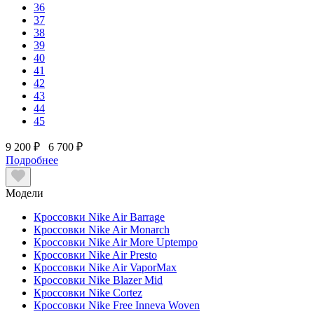
36
37
38
39
40
41
42
43
44
45
9 200 ₽
6 700 ₽
Подробнее
Модели
Кроссовки Nike Air Barrage
Кроссовки Nike Air Monarch
Кроссовки Nike Air More Uptempo
Кроссовки Nike Air Presto
Кроссовки Nike Air VaporMax
Кроссовки Nike Blazer Mid
Кроссовки Nike Cortez
Кроссовки Nike Free Inneva Woven