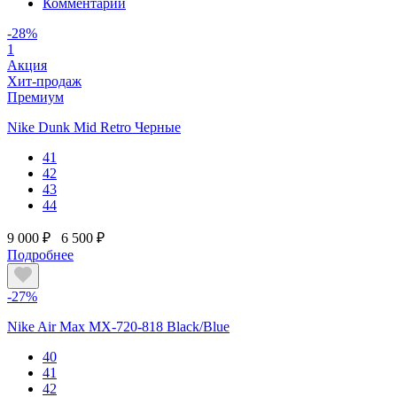
Комментарии
-28%
1
Акция
Хит-продаж
Премиум
Nike Dunk Mid Retro Черные
41
42
43
44
9 000 ₽
6 500 ₽
Подробнее
-27%
Nike Air Max MX-720-818 Black/Blue
40
41
42