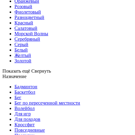
Оранжевый
Розовый
Фиолетовый
Разноцветный
Красный
Салатовый
Морской Волны
Серебряный
Серый
Белый
Желтый
Золотой
Показать ещё
Свернуть
Назначение
Бадминтон
Баскетбол
Бег
Бег по пересеченной местности
Волейбол
Для игр
Для походов
Кроссфит
Повседневные