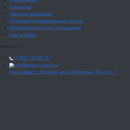
Контакты
Таблица размеров
Политика конфиденциальности
Пользовательское соглашение
Карта сайта
Контакты
+7 495 175 05 15
info@kross-sport.ru
Наш адрес: г. Москва, ул. Шаболовка, 34, стр. 7
Ваш город:
Москва
Балашиха
Мытищи
Люберцы
Химки
Пушкино
Подольск
Одинцово
Красногорск
Барнаул
Белгород
Ижевск
Рязань
Тула
Ярославль
Киров
Калуга
Курск
Тольятти
Липецк
Ставрополь
Оренбург
Уфа
Новосибирск
Санкт-Петербург
Екатеринбург
Казань
Нижний Новгород
Челябинск