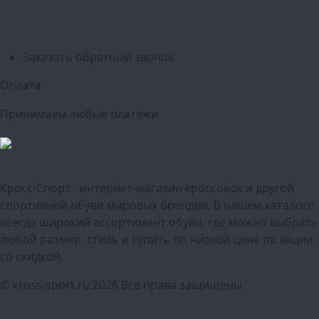
Красноярск
Самара
Сочи
Ростов-на-Дону
Омск
Краснодар
Воронеж
Пермь
Волгоград
Саратов
Тюмень
Заказать обратный звонок
Оплата
Принимаем любые платежи
Кросс-Спорт - интернет-магазин кроссовок и другой
спортивной обуви мировых брендов. В нашем каталоге
всегда широкий ассортимент обуви, где можно выбрать
любой размер, стиль и купить по низкой цене по акции
со скидкой.
© kross-sport.ru
2026 Все права защищены