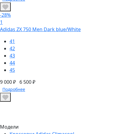
-28%
1
Adidas ZX 750 Men Dark blue/White
41
42
43
44
45
9 000 ₽
6 500 ₽
Подробнее
Модели
Кроссовки Adidas Climacool