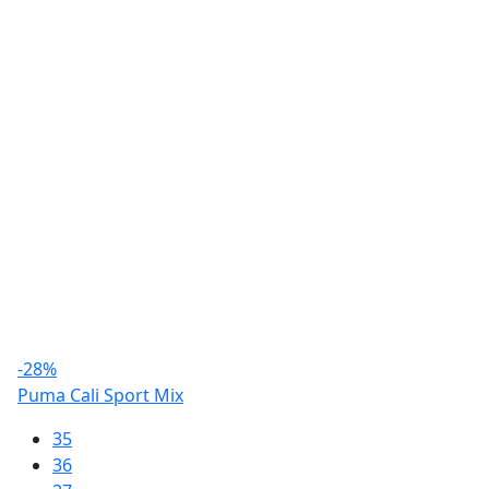
-28%
Puma Cali Sport Mix
35
36