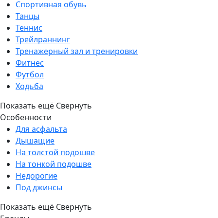
Спортивная обувь
Танцы
Теннис
Трейлраннинг
Тренажерный зал и тренировки
Фитнес
Футбол
Ходьба
Показать ещё
Свернуть
Особенности
Для асфальта
Дышащие
На толстой подошве
На тонкой подошве
Недорогие
Под джинсы
Показать ещё
Свернуть