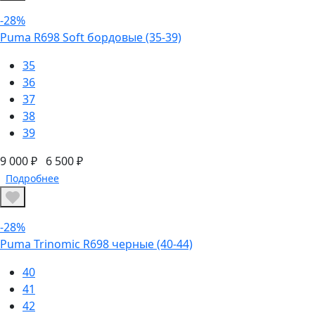
-28%
Puma R698 Soft бордовые (35-39)
35
36
37
38
39
9 000 ₽
6 500 ₽
Подробнее
-28%
Puma Trinomic R698 черные (40-44)
40
41
42