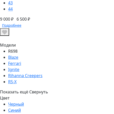
43
44
9 000 ₽
6 500 ₽
Подробнее
Модели
R698
Blaze
Ferrari
Ignite
Rihanna Creepers
RS-X
Показать ещё
Свернуть
Цвет
Черный
Синий