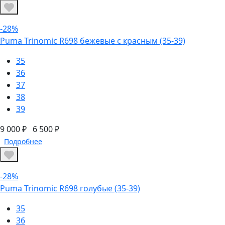
-28%
Puma Trinomic R698 бежевые с красным (35-39)
35
36
37
38
39
9 000 ₽
6 500 ₽
Подробнее
-28%
Puma Trinomic R698 голубые (35-39)
35
36