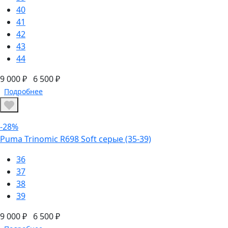
40
41
42
43
44
9 000 ₽
6 500 ₽
Подробнее
-28%
Puma Trinomic R698 Soft серые (35-39)
36
37
38
39
9 000 ₽
6 500 ₽