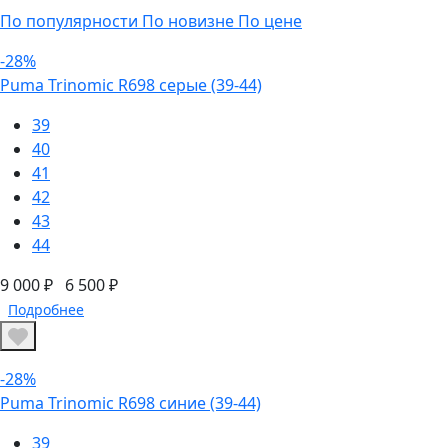
По популярности
По новизне
По цене
-28%
Puma Trinomic R698 серые (39-44)
39
40
41
42
43
44
9 000 ₽
6 500 ₽
Подробнее
-28%
Puma Trinomic R698 синие (39-44)
39