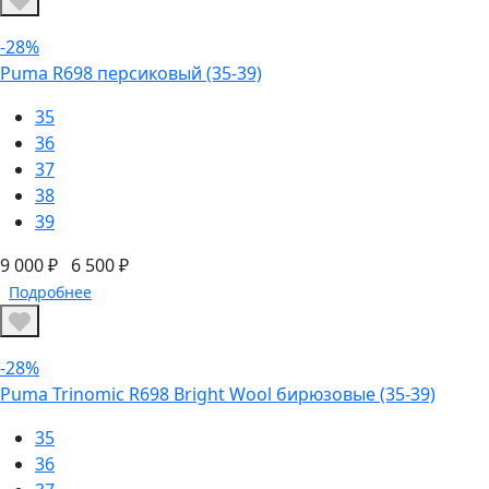
-28%
Puma R698 персиковый (35-39)
35
36
37
38
39
9 000 ₽
6 500 ₽
Подробнее
-28%
Puma Trinomic R698 Bright Wool бирюзовые (35-39)
35
36