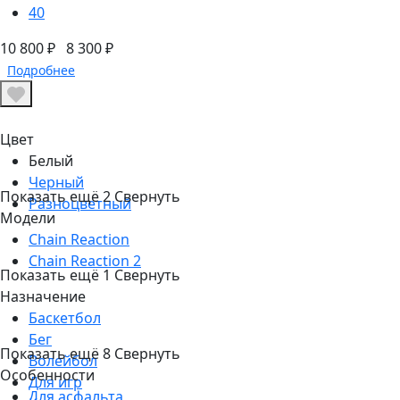
40
10 800 ₽
8 300 ₽
Подробнее
Цвет
Белый
Черный
Показать ещё
2
Свернуть
Разноцветный
Модели
Chain Reaction
Chain Reaction 2
Показать ещё
1
Свернуть
Назначение
Баскетбол
Бег
Показать ещё
8
Свернуть
Волейбол
Особенности
Для игр
Для асфальта