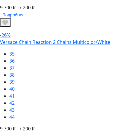
9 700 ₽
7 200 ₽
Подробнее
-26%
Versace Chain Reaction 2 Chainz Multicolor/White
35
36
37
38
39
40
41
42
43
44
9 700 ₽
7 200 ₽