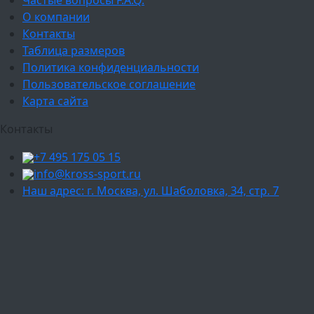
О компании
Контакты
Таблица размеров
Политика конфиденциальности
Пользовательское соглашение
Карта сайта
Контакты
+7 495 175 05 15
info@kross-sport.ru
Наш адрес: г. Москва, ул. Шаболовка, 34, стр. 7
Ваш город:
Москва
Балашиха
Мытищи
Люберцы
Химки
Пушкино
Подольск
Одинцово
Красногорск
Барнаул
Белгород
Ижевск
Рязань
Тула
Ярославль
Киров
Калуга
Курск
Тольятти
Липецк
Ставрополь
Оренбург
Уфа
Новосибирск
Санкт-Петербург