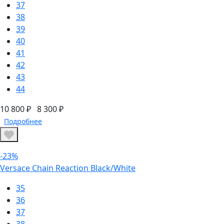
37
38
39
40
41
42
43
44
10 800 ₽
8 300 ₽
Подробнее
-23%
Versace Chain Reaction Black/White
35
36
37
38