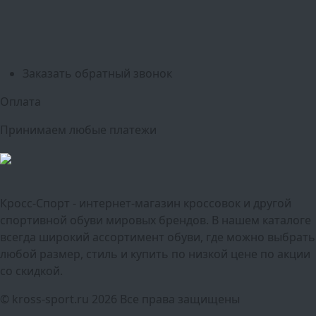
Екатеринбург
Казань
Нижний Новгород
Челябинск
Красноярск
Самара
Сочи
Ростов-на-Дону
Омск
Краснодар
Воронеж
Пермь
Волгоград
Саратов
Тюмень
Заказать обратный звонок
Оплата
Принимаем любые платежи
Кросс-Спорт - интернет-магазин кроссовок и другой
спортивной обуви мировых брендов. В нашем каталоге
всегда широкий ассортимент обуви, где можно выбрать
любой размер, стиль и купить по низкой цене по акции
со скидкой.
© kross-sport.ru
2026 Все права защищены