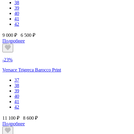
38
39
40
41
42
9 000 ₽
6 500 ₽
Подробнее
-23%
Versace Trigreca Barocco Print
37
38
39
40
41
42
11 100 ₽
8 600 ₽
Подробнее