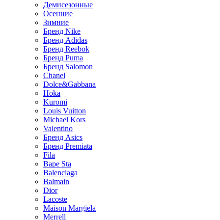
Демисезонные
Осенние
Зимние
Бренд Nike
Бренд Adidas
Бренд Reebok
Бренд Puma
Бренд Salomon
Chanel
Dolce&Gabbana
Hoka
Kuromi
Louis Vuitton
Michael Kors
Valentino
Бренд Asics
Бренд Premiata
Fila
Bape Sta
Balenciaga
Balmain
Dior
Lacoste
Maison Margiela
Merrell