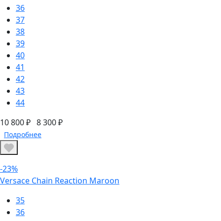
36
37
38
39
40
41
42
43
44
10 800 ₽
8 300 ₽
Подробнее
-23%
Versace Chain Reaction Maroon
35
36