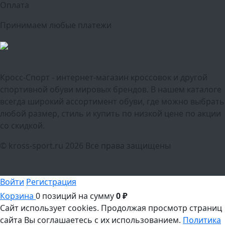
Оплата
Принимаем любые платежи
Кросс-Спорт - интернет-магазин кроссовок и другой
спортивной обуви мировых брендов. В нашем каталоге
всегда широкий ассортимент обуви, где можно выбрать
любой размер, стиль и купить по низкой цене по акции
со скидкой.
© kross-sport.ru
2026 Все права защищены
Войти
Регистрация
Корзина
0 позиций
на сумму
0 ₽
Сайт использует cookies.
Продолжая просмотр страниц
сайта Вы соглашаетесь с их использованием.
Политика