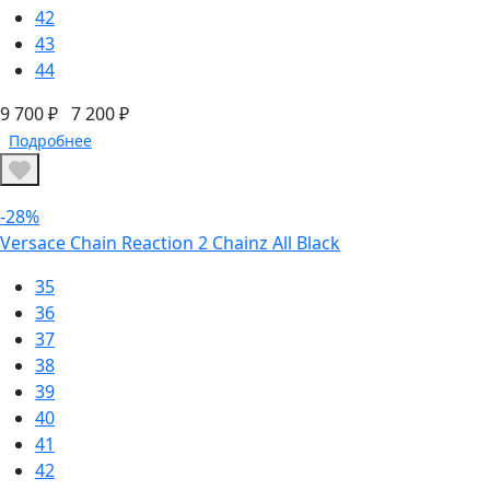
42
43
44
9 700 ₽
7 200 ₽
Подробнее
-28%
Versace Chain Reaction 2 Chainz All Black
35
36
37
38
39
40
41
42