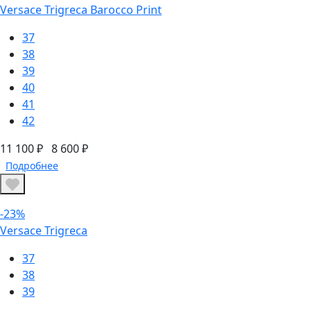
Versace Trigreca Barocco Print
37
38
39
40
41
42
11 100 ₽
8 600 ₽
Подробнее
-23%
Versace Trigreca
37
38
39