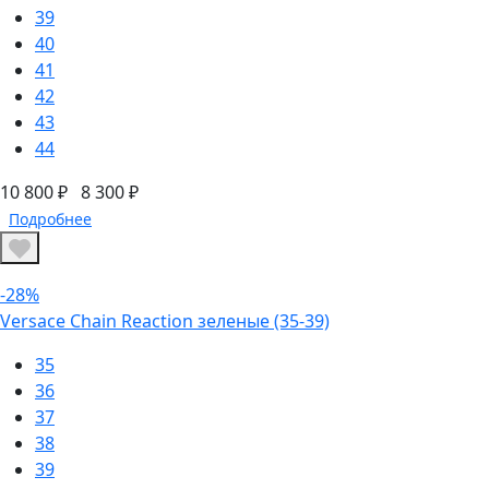
39
40
41
42
43
44
10 800 ₽
8 300 ₽
Подробнее
-28%
Versace Chain Reaction зеленые (35-39)
35
36
37
38
39