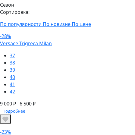
Сезон
Сортировка:
По популярности
По новизне
По цене
-28%
Versace Trigreca Milan
37
38
39
40
41
42
9 000 ₽
6 500 ₽
Подробнее
-23%