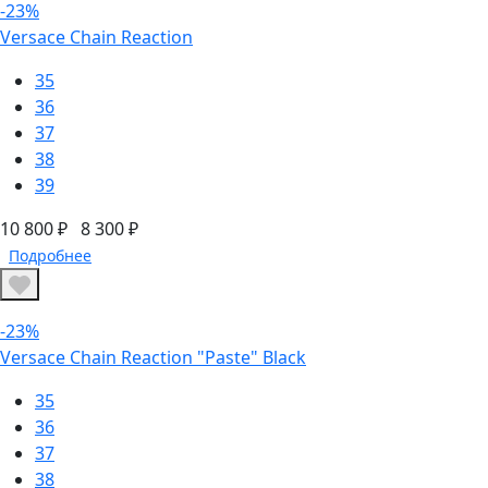
-23%
Versace Chain Reaction
35
36
37
38
39
10 800 ₽
8 300 ₽
Подробнее
-23%
Versace Chain Reaction "Paste" Black
35
36
37
38