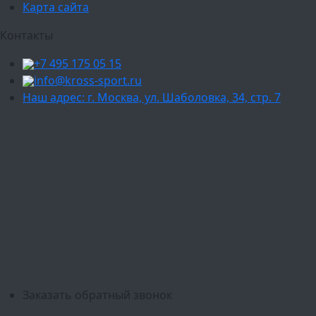
Карта сайта
Контакты
+7 495 175 05 15
info@kross-sport.ru
Наш адрес: г. Москва, ул. Шаболовка, 34, стр. 7
Ваш город:
Москва
Балашиха
Мытищи
Люберцы
Химки
Пушкино
Подольск
Одинцово
Красногорск
Барнаул
Белгород
Ижевск
Рязань
Тула
Ярославль
Киров
Калуга
Курск
Тольятти
Липецк
Ставрополь
Оренбург
Уфа
Новосибирск
Санкт-Петербург
Екатеринбург
Казань
Нижний Новгород
Челябинск
Красноярск
Самара
Сочи
Ростов-на-Дону
Омск
Краснодар
Воронеж
Пермь
Волгоград
Саратов
Тюмень
Заказать обратный звонок