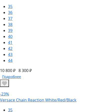
35
36
37
38
39
40
41
42
43
44
10 800 ₽
8 300 ₽
Подробнее
-23%
Versace Chain Reaction White/Red/Black
35