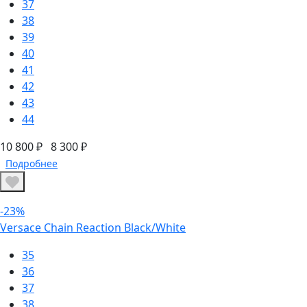
37
38
39
40
41
42
43
44
10 800 ₽
8 300 ₽
Подробнее
-23%
Versace Chain Reaction Black/White
35
36
37
38