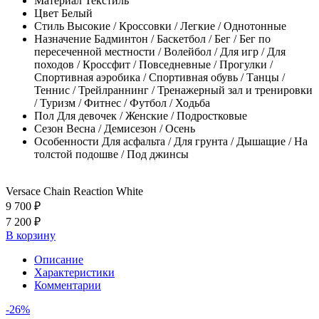
Материал
Текстиль
Цвет
Белый
Стиль
Высокие / Кроссовки / Легкие / Однотонные
Назначение
Бадминтон / Баскетбол / Бег / Бег по
пересеченной местности / Волейбол / Для игр / Для
походов / Кроссфит / Повседневные / Прогулки /
Спортивная аэробика / Спортивная обувь / Танцы /
Теннис / Трейлраннинг / Тренажерный зал и тренировки
/ Туризм / Фитнес / Футбол / Ходьба
Пол
Для девочек / Женские / Подростковые
Сезон
Весна / Демисезон / Осень
Особенности
Для асфальта / Для грунта / Дышащие / На
толстой подошве / Под джинсы
Versace Chain Reaction White
9 700 ₽
7 200 ₽
В корзину
Описание
Характеристики
Комментарии
-26%