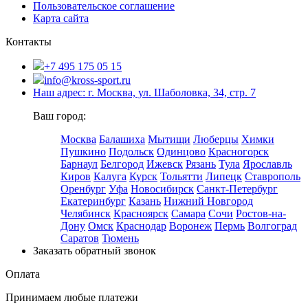
Пользовательское соглашение
Карта сайта
Контакты
+7 495 175 05 15
info@kross-sport.ru
Наш адрес: г. Москва, ул. Шаболовка, 34, стр. 7
Ваш город:
Москва
Балашиха
Мытищи
Люберцы
Химки
Пушкино
Подольск
Одинцово
Красногорск
Барнаул
Белгород
Ижевск
Рязань
Тула
Ярославль
Киров
Калуга
Курск
Тольятти
Липецк
Ставрополь
Оренбург
Уфа
Новосибирск
Санкт-Петербург
Екатеринбург
Казань
Нижний Новгород
Челябинск
Красноярск
Самара
Сочи
Ростов-на-
Дону
Омск
Краснодар
Воронеж
Пермь
Волгоград
Саратов
Тюмень
Заказать обратный звонок
Оплата
Принимаем любые платежи