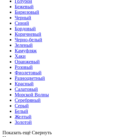
Голубой
Бежевый
Бирюзовый
Черный
Синий
Бордовый
Коричневый
Черно-белый
Зеленый
Камуфляж
Хаки
Оранжевый
Розовый
Фиолетовый
Разноцветный
Красный
Салатовый
Морской Волны
Серебряный
Серый
Белый
Желтый
Золотой
Показать ещё
Свернуть