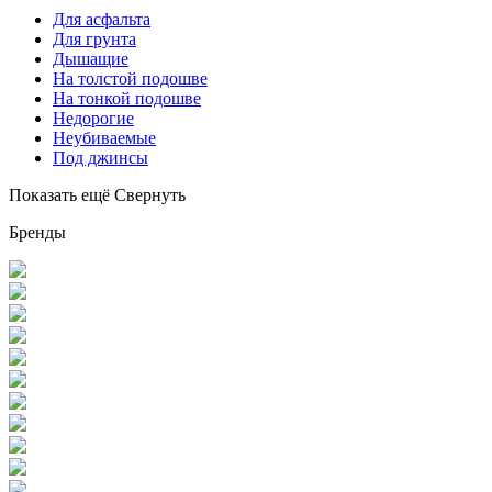
Для асфальта
Для грунта
Дышащие
На толстой подошве
На тонкой подошве
Недорогие
Неубиваемые
Под джинсы
Показать ещё
Свернуть
Бренды