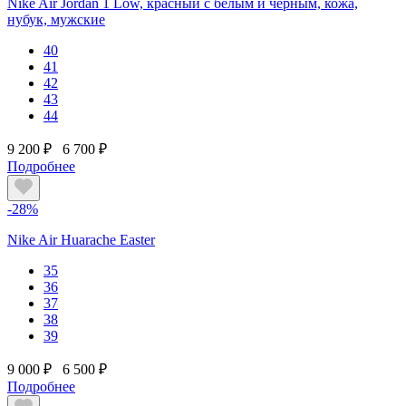
Nike Air Jordan 1 Low, красный с белым и черным, кожа,
нубук, мужские
40
41
42
43
44
9 200 ₽
6 700 ₽
Подробнее
-28%
Nike Air Huarache Easter
35
36
37
38
39
9 000 ₽
6 500 ₽
Подробнее