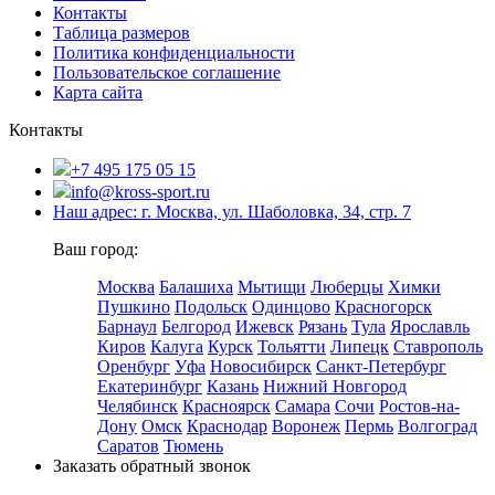
Контакты
Таблица размеров
Политика конфиденциальности
Пользовательское соглашение
Карта сайта
Контакты
+7 495 175 05 15
info@kross-sport.ru
Наш адрес: г. Москва, ул. Шаболовка, 34, стр. 7
Ваш город:
Москва
Балашиха
Мытищи
Люберцы
Химки
Пушкино
Подольск
Одинцово
Красногорск
Барнаул
Белгород
Ижевск
Рязань
Тула
Ярославль
Киров
Калуга
Курск
Тольятти
Липецк
Ставрополь
Оренбург
Уфа
Новосибирск
Санкт-Петербург
Екатеринбург
Казань
Нижний Новгород
Челябинск
Красноярск
Самара
Сочи
Ростов-на-
Дону
Омск
Краснодар
Воронеж
Пермь
Волгоград
Саратов
Тюмень
Заказать обратный звонок