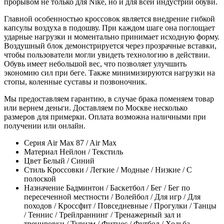
прорывом не только для Nike, но и для всей индустрии обуви.
Главной особенностью кроссовок является внедрение гибкой
капсулы воздуха в подошву. При каждом шаге она поглощает
ударные нагрузки и моментально принимает исходную форму.
Воздушный блок демонстрируется через прозрачные вставки,
чтобы пользователи могли увидеть технологию в действии.
Обувь имеет небольшой вес, что позволяет улучшить
экономию сил при беге. Также минимизируются нагрузки на
стопы, коленные суставы и позвоночник.
Мы предоставляем гарантию, в случае брака поменяем товар
или вернем деньги. Доставляем по Москве несколько
размеров для примерки. Оплата возможна наличными при
получении или онлайн.
Серия
Air Max 87 / Air Max
Материал
Нейлон / Текстиль
Цвет
Белый / Синий
Стиль
Кроссовки / Легкие / Модные / Низкие / С
полоской
Назначение
Бадминтон / Баскетбол / Бег / Бег по
пересеченной местности / Волейбол / Для игр / Для
походов / Кроссфит / Повседневные / Прогулки / Танцы
/ Теннис / Трейлраннинг / Тренажерный зал и
тренировки / Туризм / Фитнес / Футбол / Ходьба