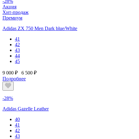
-28%
Акция
Хит-продаж
Премиум
Adidas ZX 750 Men Dark blue/White
41
42
43
44
45
9 000 ₽
6 500 ₽
Подробнее
-28%
Adidas Gazelle Leather
40
41
42
43