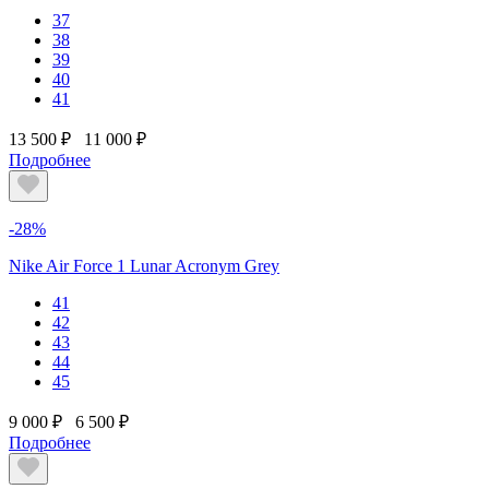
37
38
39
40
41
13 500 ₽
11 000 ₽
Подробнее
-28%
Nike Air Force 1 Lunar Acronym Grey
41
42
43
44
45
9 000 ₽
6 500 ₽
Подробнее