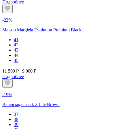
Подробнее
-22%
Maison Margiela Evolution Premium Black
41
42
43
44
45
11 500 ₽
9 000 ₽
Подробнее
-19%
Balenciaga Track 2 Lite Brown
37
38
39