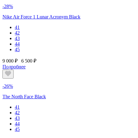
-28%
Nike Air Force 1 Lunar Acronym Black
41
42
43
44
45
9 000 ₽
6 500 ₽
Подробнее
-26%
The North Face Black
41
42
43
44
45