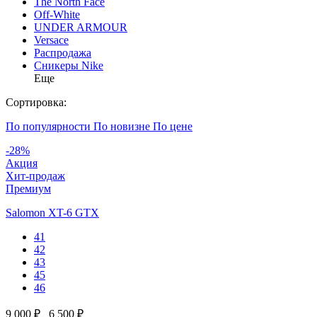
The North Face
Off-White
UNDER ARMOUR
Versace
Распродажа
Сникеры Nike
Еще
Сортировка:
По популярности
По новизне
По цене
-28%
Акция
Хит-продаж
Премиум
Salomon XT-6 GTX
41
42
43
45
46
9 000 ₽
6 500 ₽