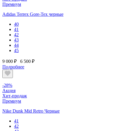
Премиум
Adidas Terrex Gore-Tex черные
40
41
42
43
44
45
9 000 ₽
6 500 ₽
Подробнее
-28%
Акция
Хит-продаж
Премиум
Nike Dunk Mid Retro Черные
41
42