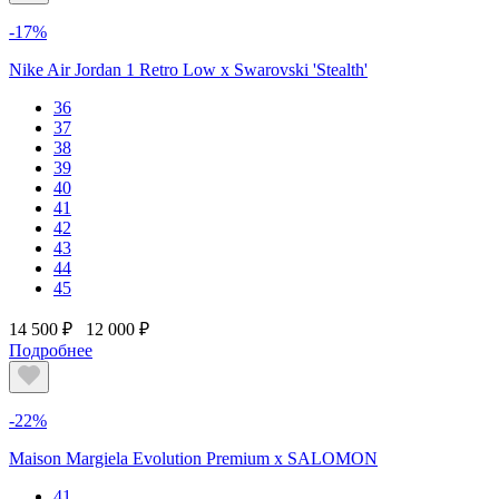
-17%
Nike Air Jordan 1 Retro Low x Swarovski 'Stealth'
36
37
38
39
40
41
42
43
44
45
14 500 ₽
12 000 ₽
Подробнее
-22%
Maison Margiela Evolution Premium х SALOMON
41