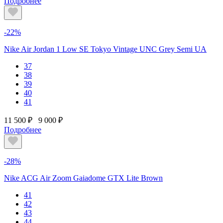
Подробнее
-22%
Nike Air Jordan 1 Low SE Tokyo Vintage UNC Grey Semi UA
37
38
39
40
41
11 500 ₽
9 000 ₽
Подробнее
-28%
Nike ACG Air Zoom Gaiadome GTX Lite Brown
41
42
43
44