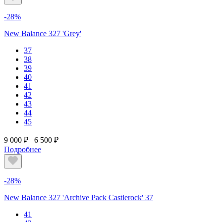
-28%
New Balance 327 'Grey'
37
38
39
40
41
42
43
44
45
9 000 ₽
6 500 ₽
Подробнее
-28%
New Balance 327 'Archive Pack Castlerock' 37
41