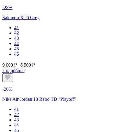
-28%
Salomon XT6 Grey
41
42
43
44
45
46
9 000 ₽
6 500 ₽
Подробнее
-26%
Nike Air Jordan 13 Retro TD "Playoff"
41
42
43
44
45