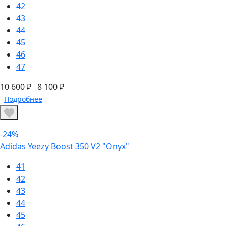
42
43
44
45
46
47
10 600 ₽
8 100 ₽
Подробнее
-24%
Adidas Yeezy Boost 350 V2 "Onyx"
41
42
43
44
45