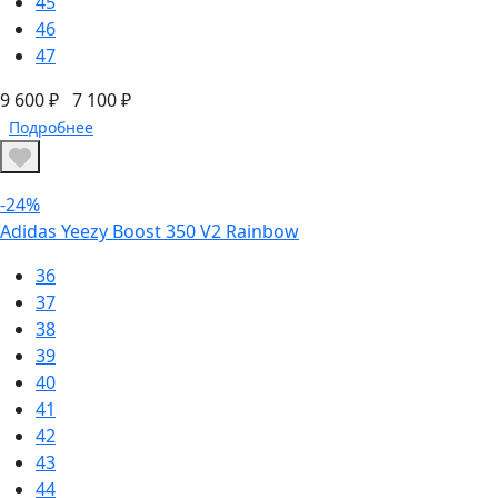
45
46
47
9 600 ₽
7 100 ₽
Подробнее
-24%
Adidas Yeezy Boost 350 V2 Rainbow
36
37
38
39
40
41
42
43
44