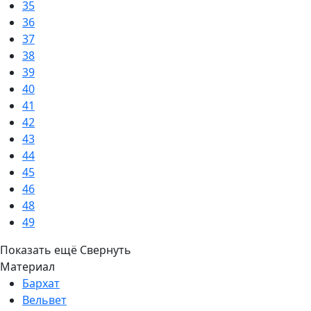
35
36
37
38
39
40
41
42
43
44
45
46
48
49
Показать ещё
Свернуть
Материал
Бархат
Вельвет