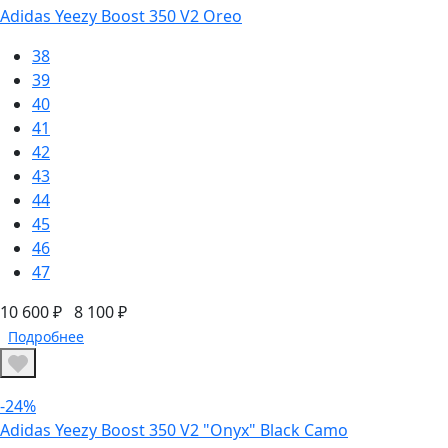
Adidas Yeezy Boost 350 V2 Oreo
38
39
40
41
42
43
44
45
46
47
10 600 ₽
8 100 ₽
Подробнее
-24%
Adidas Yeezy Boost 350 V2 "Onyx" Black Camo