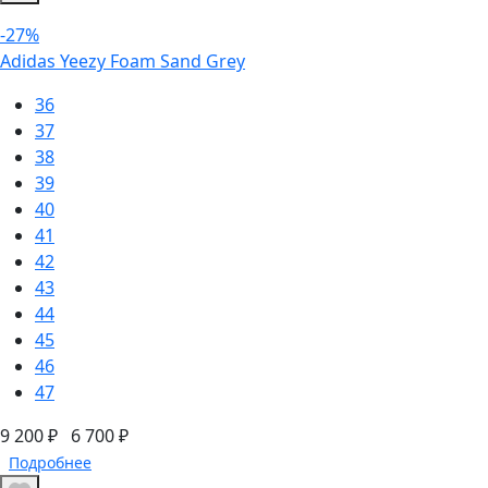
-27%
Adidas Yeezy Foam Sand Grey
36
37
38
39
40
41
42
43
44
45
46
47
9 200 ₽
6 700 ₽
Подробнее