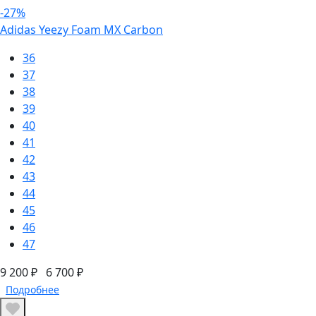
-27%
Adidas Yeezy Foam MX Carbon
36
37
38
39
40
41
42
43
44
45
46
47
9 200 ₽
6 700 ₽
Подробнее