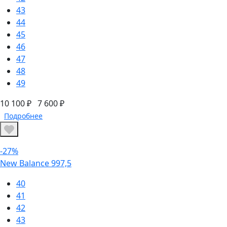
43
44
45
46
47
48
49
10 100 ₽
7 600 ₽
Подробнее
-27%
New Balance 997,5
40
41
42
43