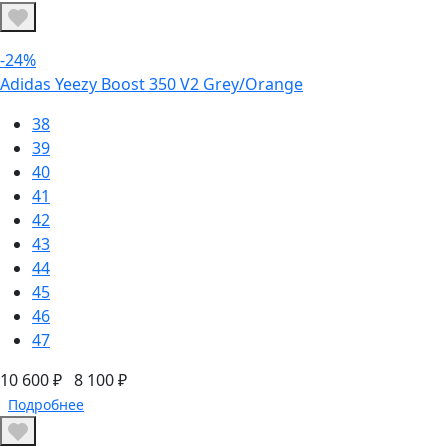
-24%
Adidas Yeezy Boost 350 V2 Grey/Orange
38
39
40
41
42
43
44
45
46
47
10 600 ₽
8 100 ₽
Подробнее