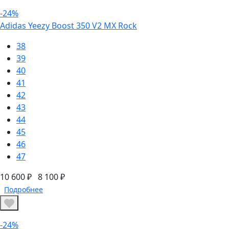
-24%
Adidas Yeezy Boost 350 V2 MX Rock
38
39
40
41
42
43
44
45
46
47
10 600 ₽
8 100 ₽
Подробнее
-24%