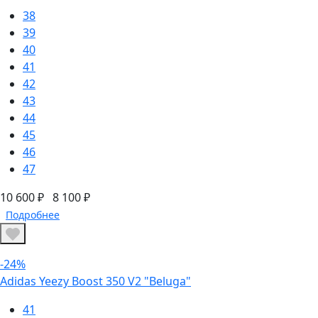
38
39
40
41
42
43
44
45
46
47
10 600 ₽
8 100 ₽
Подробнее
-24%
Adidas Yeezy Boost 350 V2 "Beluga"
41