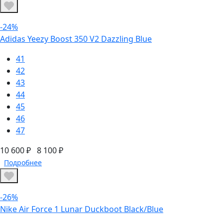
-24%
Adidas Yeezy Boost 350 V2 Dazzling Blue
41
42
43
44
45
46
47
10 600 ₽
8 100 ₽
Подробнее
-26%
Nike Air Force 1 Lunar Duckboot Black/Blue