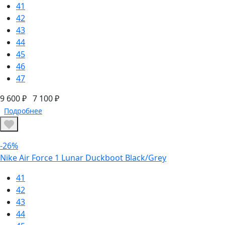
41
42
43
44
45
46
47
9 600 ₽
7 100 ₽
Подробнее
-26%
Nike Air Force 1 Lunar Duckboot Black/Grey
41
42
43
44