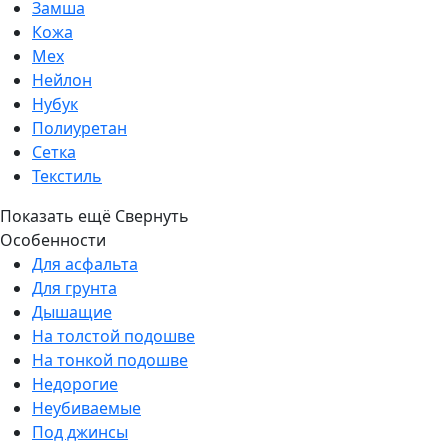
Замша
Кожа
Мех
Нейлон
Нубук
Полиуретан
Сетка
Текстиль
Показать ещё
Свернуть
Особенности
Для асфальта
Для грунта
Дышащие
На толстой подошве
На тонкой подошве
Недорогие
Неубиваемые
Под джинсы