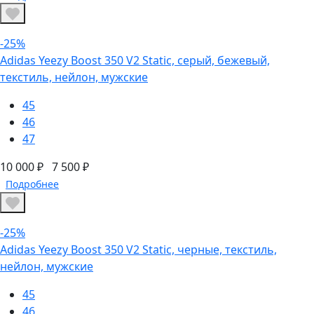
-25%
Adidas Yeezy Boost 350 V2 Static, серый, бежевый,
текстиль, нейлон, мужские
45
46
47
10 000 ₽
7 500 ₽
Подробнее
-25%
Adidas Yeezy Boost 350 V2 Static, черные, текстиль,
нейлон, мужские
45
46