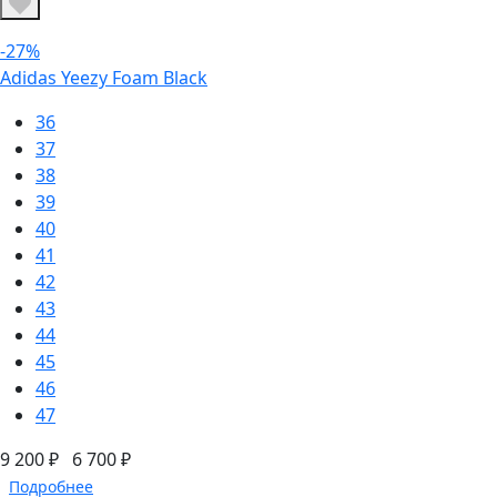
-27%
Adidas Yeezy Foam Black
36
37
38
39
40
41
42
43
44
45
46
47
9 200 ₽
6 700 ₽
Подробнее