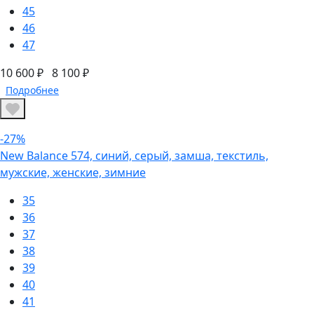
45
46
47
10 600 ₽
8 100 ₽
Подробнее
-27%
New Balance 574, синий, серый, замша, текстиль,
мужские, женские, зимние
35
36
37
38
39
40
41