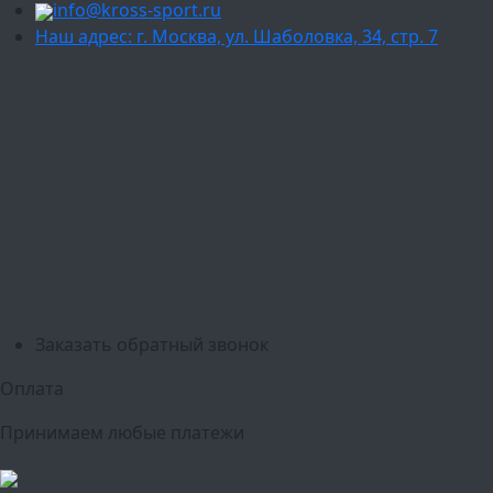
info@kross-sport.ru
Наш адрес: г. Москва, ул. Шаболовка, 34, стр. 7
Ваш город:
Москва
Балашиха
Мытищи
Люберцы
Химки
Пушкино
Подольск
Одинцово
Красногорск
Барнаул
Белгород
Ижевск
Рязань
Тула
Ярославль
Киров
Калуга
Курск
Тольятти
Липецк
Ставрополь
Оренбург
Уфа
Новосибирск
Санкт-Петербург
Екатеринбург
Казань
Нижний Новгород
Челябинск
Красноярск
Самара
Сочи
Ростов-на-Дону
Омск
Краснодар
Воронеж
Пермь
Волгоград
Саратов
Тюмень
Заказать обратный звонок
Оплата
Принимаем любые платежи