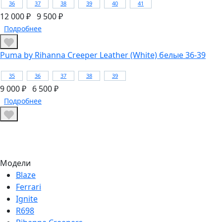
36
37
38
39
40
41
12 000 ₽
9 500 ₽
Подробнее
Puma by Rihanna Creeper Leather (White) белые 36-39
35
36
37
38
39
9 000 ₽
6 500 ₽
Подробнее
Модели
Blaze
Ferrari
Ignite
R698